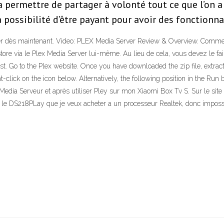
a permettre de partager à volonté tout ce que l’on 
a possibilité d’être payant pour avoir des fonctionn
ller dès maintenant. Video: PLEX Media Server Review & Overview. Comment
le Store via le Plex Media Server lui-même. Au lieu de cela, vous devez l
irst. Go to the Plex website. Once you have downloaded the zip file, extract
ht-click on the icon below. Alternatively, the following position in the Ru
 Media Serveur et après utiliser Pley sur mon Xiaomi Box Tv S. Sur le site
le DS218PLay que je veux acheter a un processeur Realtek, donc impossib