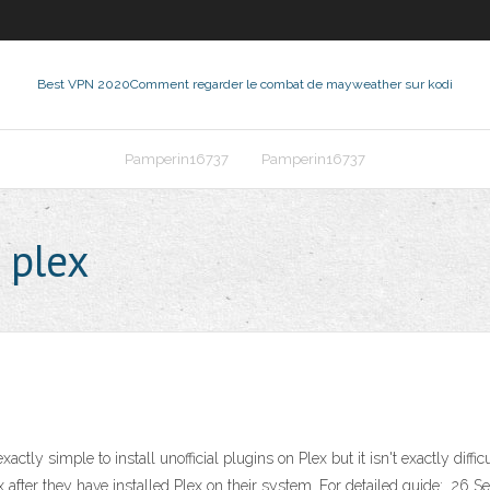
Best VPN 2020
Comment regarder le combat de mayweather sur kodi
Pamperin16737
Pamperin16737
 plex
exactly simple to install unofficial plugins on Plex but it isn't exactly diffi
ex after they have installed Plex on their system. For detailed guide: 26 