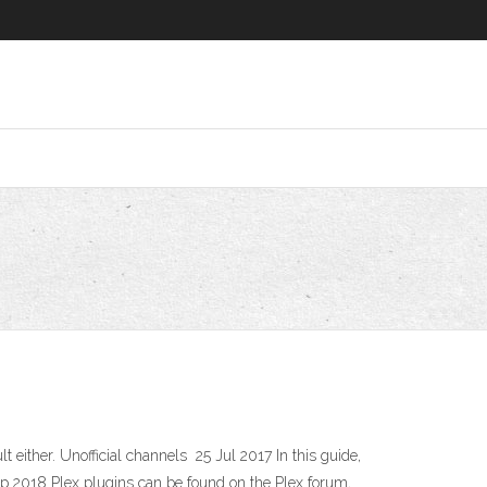
cult either. Unofficial channels 25 Jul 2017 In this guide,
Sep 2018 Plex plugins can be found on the Plex forum,