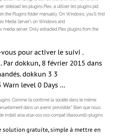
 sideload les plugins Plex, à utiliser les plugins pid
open the Plugins folder manually. On Windows, you'll find
Plex Media Server\ on Windows and
x media server. Only extracted Plex plugins from the
s pour activer le suivi .
Par dokkun, 8 février 2015 dans
mandés. dokkun 3 3
3 Warn level 0 Days …
 plugins. Comme l’a confirmé la société dans le même
anuellement dans un avenir prévisible." Bien que nous
 install alsa alsa-oss oss-compat libasound2-plugins
ne solution gratuite, simple à mettre en