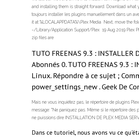
and installing them is straight forward. Download what y
toujours installer les plugins manuellement dans un aven
it at %LOCALAPPDATA%\Plex Media Next, move the folde
~/Library/Application Support/Plex 19 Aug 2019 Plex Plu
zip files are
TUTO FREENAS 9.3 : INSTALLER DE
Abonnés 0. TUTO FREENAS 9.3 : I
Linux. Répondre à ce sujet ; Co
power_settings_new . Geek De Con
Mais ne vous inquiétez pas, le répertoire de plugins Ple
message: "Ne paniquez pas. Même si le répertoire des pl
ne puissions dire INSTALLATION DE PLEX MEDIA SERVER 
Dans ce tutoriel, nous avons vu ce qu’éta