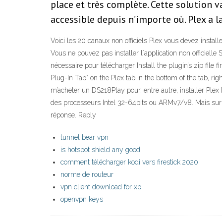
place et très complète. Cette solution v
accessible depuis n’importe où. Plex a l
Voici les 20 canaux non officiels Plex vous devez insta
Vous ne pouvez pas installer l`application non officiel
nécessaire pour télécharger Install the plugin’s zip file f
Plug-In Tab” on the Plex tab in the bottom of the tab, rig
m’acheter un DS218Play pour, entre autre, installer Plex
des processeurs Intel 32-64bits ou ARMv7/v8. Mais sur 
réponse. Reply
tunnel bear vpn
is hotspot shield any good
comment télécharger kodi vers firestick 2020
norme de routeur
vpn client download for xp
openvpn keys