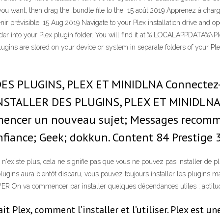
ou want, then drag the .bundle file to the 15 août 2019 Apprenez à charger
ir prévisible. 15 Aug 2019 Navigate to your Plex installation drive and 
r into your Plex plugin folder. You will find it at % LOCALAPPDATA%\
gins are stored on your device or system in separate folders of your Ple
S PLUGINS, PLEX ET MINIDLNA Connectez-vou
NSTALLER DES PLUGINS, PLEX ET MINIDLNA. 
mmencer un nouveau sujet; Messages recom
fiance; Geek; dokkun. Content 84 Prestige 
x n'existe plus, cela ne signifie pas que vous ne pouvez pas installer de
ugins aura bientôt disparu, vous pouvez toujours installer les plugins m
On va commencer par installer quelques dépendances utiles : aptitude
it Plex, comment l’installer et l’utiliser. Plex est u