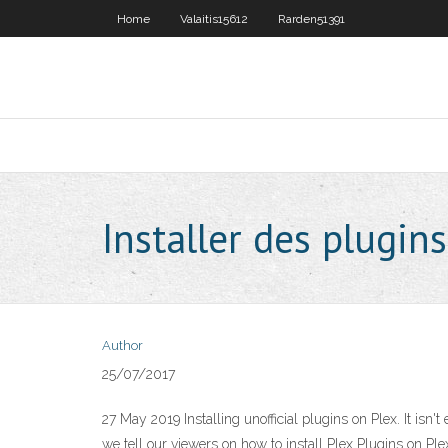
Home
Valaitis15612
Rarden51391
Installer des plugins
Author
25/07/2017
27 May 2019 Installing unofficial plugins on Plex. It isn't 
we tell our viewers on how to install Plex Plugins on Pl